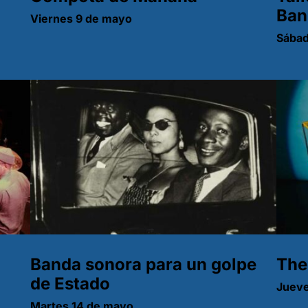
Ban
Viernes 9 de mayo
Sábad
Banda sonora para un golpe
The
de Estado
Jueve
Martes 14 de mayo