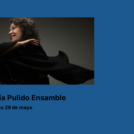
ía Pulido Ensamble
s 29 de mayo